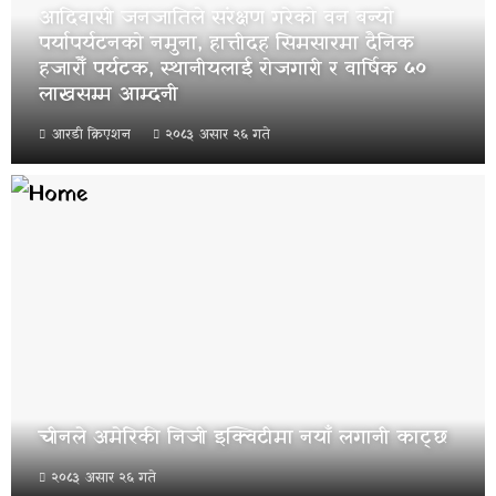
आदिवासी जनजातिले संरक्षण गरेको वन बन्यो
पर्यापर्यटनको नमुना, हात्तीदह सिमसारमा दैनिक
हजारौँ पर्यटक, स्थानीयलाई रोजगारी र वार्षिक ५०
लाखसम्म आम्दनी
आरडी क्रिएशन
२०८३ असार २६ गते
चीनले अमेरिकी निजी इक्विटीमा नयाँ लगानी काट्छ
२०८३ असार २६ गते