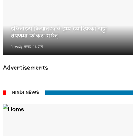
इलिनोइस किसानहरूले ट्रम्प ट्यारिफको सट्टा
रोपणमा फोकस गर्छन्
२०८३ असार २६ गते
Advertisements
HINDI NEWS