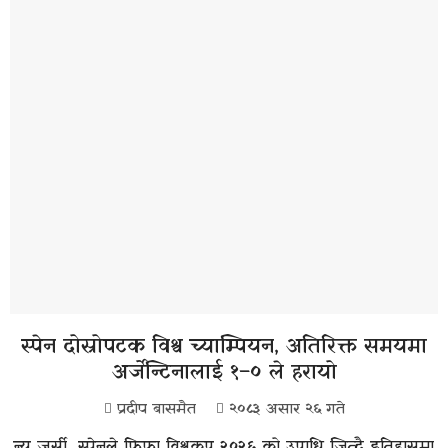
स्पेन दोस्रोपटक विश्व च्याम्पियन, अतिरिक्त समयमा
अर्जेन्टिनालाई १–० ले हरायो
प्रदीप बासमैत
२०८३ असार २६ गते
न्यु जर्सी, स्पेनले फिफा विश्वकप २०२६ को उपाधि जित्दै इतिहासमा