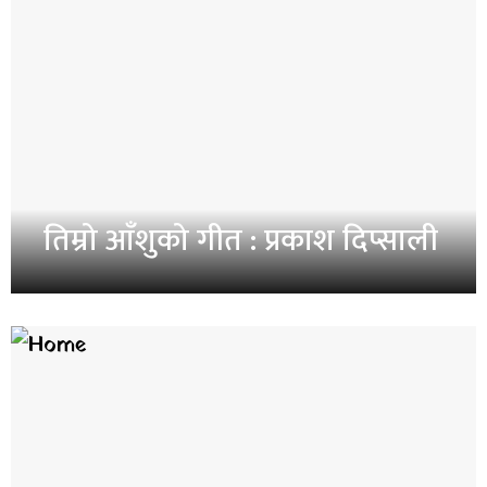
तिम्रो आँशुको गीत : प्रकाश दिप्साली